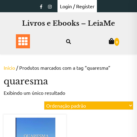
Skip
Login / Register
to
content
Livros e Ebooks – LeiaMe
0
Início
/ Produtos marcados com a tag “quaresma”
quaresma
Exibindo um único resultado