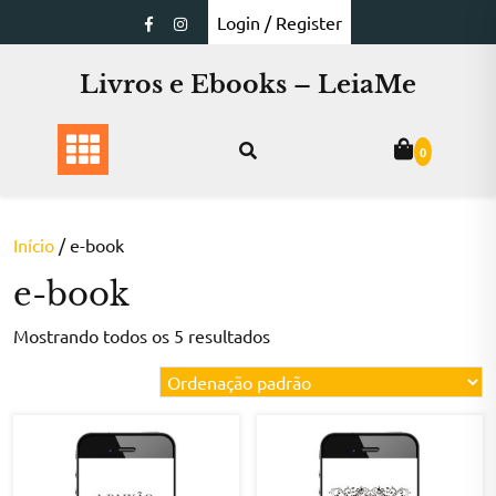
Skip
Login / Register
to
content
Livros e Ebooks – LeiaMe
0
Início
/ e-book
e-book
Mostrando todos os 5 resultados